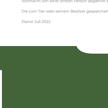
Vollmacht von einer dritten Person abgeholt 
Die zum Tier oder seinem Besitzer gespeiche
Stand: Juli 2022