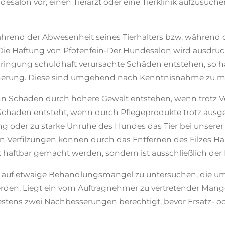
desalon vor, einen Tierarzt oder eine Tierklinik aufzusuch
hrend der Abwesenheit seines Tierhalters bzw. während de
e Haftung von Pfotenfein-Der Hundesalon wird ausdrückl
bringung schuldhaft verursachte Schäden entstehen, so 
icherung. Diese sind umgehend nach Kenntnisnahme zu m
enn Schäden durch höhere Gewalt entstehen, wenn trotz 
Schaden entsteht, wenn durch Pflegeprodukte trotz ausg
g oder zu starke Unruhe des Hundes das Tier bei unserer 
n Verfilzungen können durch das Entfernen des Filzes Ha
haftbar gemacht werden, sondern ist ausschließlich der H
g auf etwaige Behandlungsmängel zu untersuchen, die u
en. Liegt ein vom Auftragnehmer zu vertretender Mangel
estens zwei Nachbesserungen berechtigt, bevor Ersatz- o